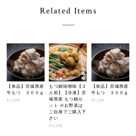
Related Items
【単品】宮城県産
もつ鍋味噌味【３
【単品】宮城県産
牛もつ ３００ｇ
人前】【冷凍】宮
牛もつ ３００ｇ
城県産 もつ鍋セ
¥1,500
¥1,500
ット ※お野菜は
ご自身でご購入下
さい
¥4,200