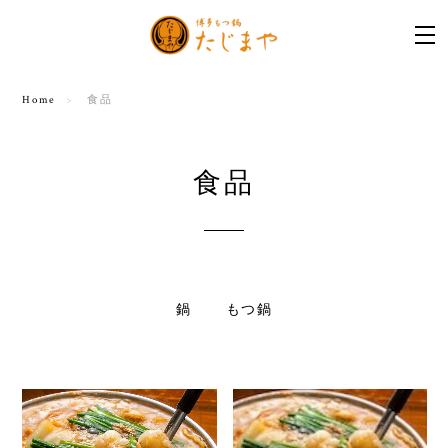
Home
食品
食品
鍋
もつ鍋