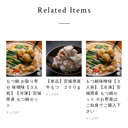
Related Items
もつ鍋 お取り寄
【単品】宮城県産
もつ鍋味噌味【３
せ 味噌味【３人
牛もつ ２００ｇ
人前】【冷凍】宮
前】【冷凍】宮城
城県産 もつ鍋セ
¥1,000
県産 もつ鍋セッ
ット ※お野菜は
ト
ご自身でご購入下
さい
¥4,200
¥4,200